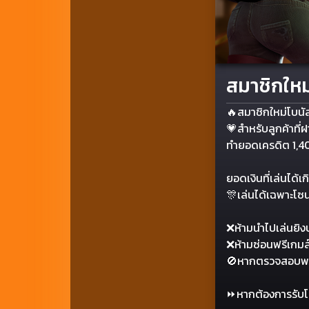
สมาชิกใหม
🔥สมาชิกใหม่โบน
💗สำหรับลูกค้าที่
ทำยอดเครดิต 1,4
ยอดเงินที่เล่นได้เ
🎊เล่นได้เฉพาะโซน
❌ห้ามนำไปเล่นยิง
❌ห้ามซ่อนฟรีเกมส์
🚫หากตรวจสอบพบว่
⏩หากต้องการรับโป