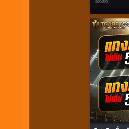
หมดเขต: